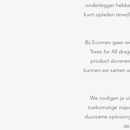
onderlegger hebben
kunt opladen terwij
Bij Ecomex gaan we
Trees for All dra
product doneren
kunnen we samen we
We nodigen je uit
toekomstige insp
duurzame oplossing
de